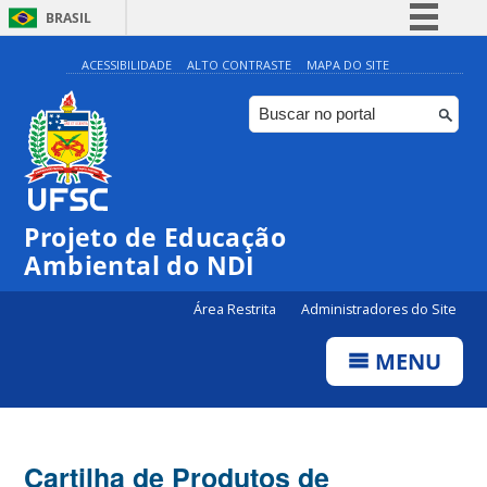
BRASIL
Simplifique!
ACESSIBILIDADE
ALTO CONTRASTE
MAPA DO SITE
Comunica BR
Participe
Acesso à informação
Legislação
Projeto de Educação
Canais
Ambiental do NDI
Área Restrita
Administradores do Site
MENU
Cartilha de Produtos de